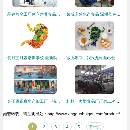
品鉴燕窝工厂创立营养食品研究院 以科研创新引领高品质饮料新纪元
荣成永盛水产食品 深耕蓝色经济，打造高品质海洋食品
爱月宝月嫂培训学校 最新动态与饮品健康知识分享
减肥期间，我只允许自己爱上这十种食物与饮料
金正恩视察水产加工厂，强调食品安全与民生保障
桂林一大型食品厂厂房二次拍卖终落槌，3220万元成交预示行业新动向
如若转载，请注明出处：http://www.xingguohuigou.com/product/
1
2
3
4
5
下一页