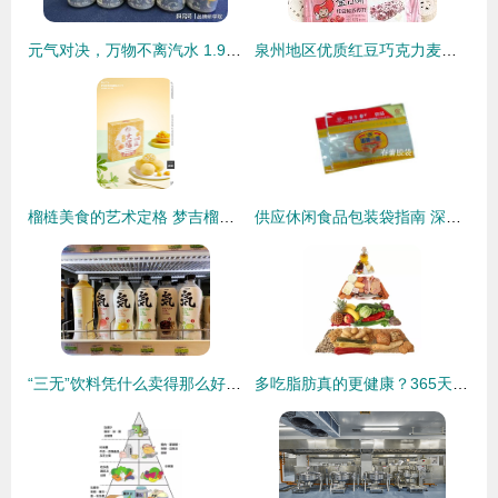
元气对决，万物不离汽水 1.99元的国产醒酒底奏与两乐战役纪实
泉州地区优质红豆巧克力麦片选购指南 佰翔食品成为行业亮点
榴梿美食的艺术定格 梦吉榴食品 X 东莞锐图摄影 质感共赢
供应休闲食品包装袋指南 深圳市复合袋厂家与日用品包装新选择
“三无”饮料凭什么卖得那么好？背后藏着什么玄机？
多吃脂肪真的更健康？365天亲身实验，哈佛科学家为脂肪正名！——重新认识食物与健康的关系