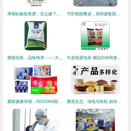
孕期妊娠纹来袭，怎么破？！快把饮料带来，让皮肤慢慢“熄弎”
守护校园餐桌，鼎和盛集团欢筷中央厨房如何让学生吃得放心、健康、营养？
拥抱自然，品味纯净 —— 大自然食品科技推荐商家 高品质食品级柠檬酸钾，饮料配料的非凡选择
牛皮纸袋包装 侧边封休闲食品包装袋的高清图片解析
紧跟健康浪潮，2022SNH国际运动营养及健康食品展整装待发！
聚焦生态、绿色与有机 如何挑选可信赖的品牌及日用品购物指南