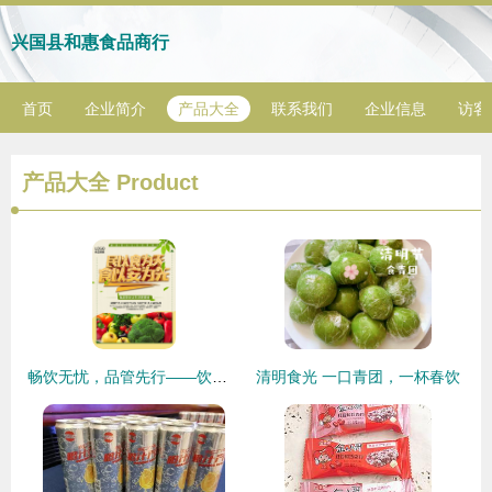
兴国县和惠食品商行
首页
企业简介
产品大全
联系我们
企业信息
访客
产品大全
Product
畅饮无忧，品管先行——饮料食品安全的视觉叙事\n\n序幕 一杯水中藏世界\n\n在很多人的日常生活中，一瓶彩色饮料、一罐冰镇汽水或是一袋果汁来得触手可及，但是否每一口都值得欢畅的呼吸？在光鲜外包装的背后，潜在安全隐患就像无形手，需时刻撬动警惕。让我们以饮料营销海报的设计始发田 每一款饮料海报并不只宣告香馥可口，主题重点应踏进用户‘高信任,原检验’的距离。\n\n核要素设计\n1. 抢眼球版式 — “从源头护航纯净之旅”\n从黄褐色麻保料运图向前,引入重小水果图像并通过晶莹剔散发饰清晰放大清晰化学分析符号标
清明食光 一口青团，一杯春饮