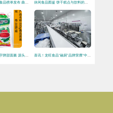
云南名品与绿色食品榜单发布 曲靖多家企业闪耀上榜
休闲食品图鉴 饼干糕点与饮料的味觉交响曲
【厂家直供】香宇牌甜面酱 源头品质，美味保障
喜讯！龙旺食品“融厨”品牌荣膺“中国农产品百强标志性品牌”