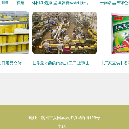
童年的笑脸，甜蜜的滋味——福建金峰巧儿夹心饼
休闲新选择 盛源牌香辣金针菇，开胃佐餐好搭档
高效管理 食品仓库与日用品仓储一体化解决方案
世界最奇葩的肉类加工厂 上班去厕所属违规行为，员工却觉得合理
地址：赣州市兴国县潋江镇城西街129号
电话：-