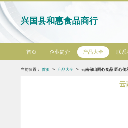
兴国县和惠食品商行
首页
企业简介
产品大全
联系
>
>
当前位置：
首页
产品大全
云南保山同心食品 匠心传
云